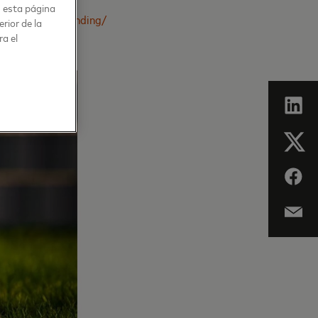
n esta página
ies-for-pet-spending/
rior de la
ra el