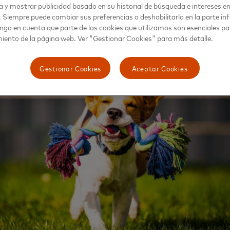
tos de diferentes regiones,
a y mostrar publicidad basado en su historial de búsqueda e intereses e
stercard.com/news/perspectives/2025/national-pet-day-top-cit
. Siempre puede cambiar sus preferencias o deshabilitarlo en la parte infe
nga en cuenta que parte de las cookies que utilizamos son esenciales pa
iento de la página web. Ver "Gestionar Cookies" para más detalle.
Gestionar Cookies
Aceptar Cookies