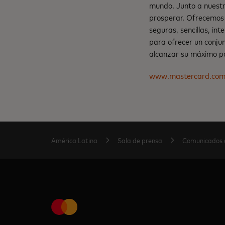
mundo. Junto a nuestr
prosperar. Ofrecemos 
seguras, sencillas, in
para ofrecer un conju
alcanzar su máximo po
www.mastercard.co
América Latina
Sala de prensa
Comunicados 