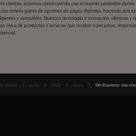
os clientes, estamos construyendo una economía sostenible dond
una amplia gama de opciones de pagos digitales, haciendo que la
teligentes y asequibles. Nuestra tecnología e innovación, alianzas y
nto único de productos y servicios que ayudan a personas, empresa
tencial.
m
Pet Economy: una mira
de prensa
pr-es
2025
mayo