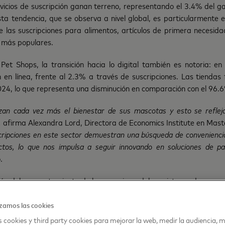
rvicios de suscripción ganan terreno, representando el 3.4% del g
ta tendencia, que se observa a nivel global, es particularmente 
 las suscripciones para alimentos, artículos de primera necesid
 más populares.
Pet Shops, la transición hacia lo digital también es notoria: e
 en línea, frente al 2.3% a través de suscripciones. Las tiendas f
24, lo que representa una disminución en comparación con el 96.
izan cada vez más el bienestar de sus mascotas y esto se refle
,
afirma Alexandra Lord, Directora de Economics Institute en Mast
ripciones en este sector demuestran una búsqueda de convenienc
tos, lo que nos impulsa a seguir innovando en soluciones de pag
.
ón del comportamiento de los usuarios y del ecosistema de pagos
inúa desarrollando propuestas seguras y accesibles para com
zamos las cookies
 cookies y third party cookies para mejorar la web, medir la audiencia, m