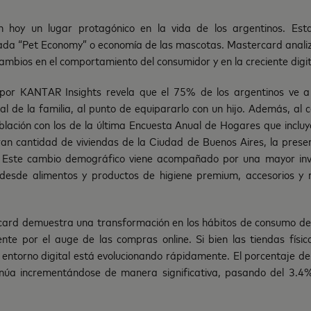
hoy un lugar protagónico en la vida de los argentinos. Esta
mada “Pet Economy” o economía de las mascotas. Mastercard analiz
ambios en el comportamiento del consumidor y en la creciente digita
 por KANTAR Insights revela que el 75% de los argentinos ve 
l de la familia, al punto de equipararlo con un hijo. Además, al 
lación con los de la última Encuesta Anual de Hogares que incluy
an cantidad de viviendas de la Ciudad de Buenos Aires, la prese
. Este cambio demográfico viene acompañado por una mayor inv
desde alimentos y productos de higiene premium, accesorios y 
ard demuestra una transformación en los hábitos de consumo den
nte por el auge de las compras online. Si bien las tiendas fís
l entorno digital está evolucionando rápidamente. El porcentaje de
núa incrementándose de manera significativa, pasando del 3.