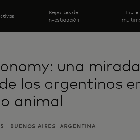
Reportes de
Libre
ctivas
investigación
multim
conomy: una mirada
de los argentinos en
do animal
25 | BUENOS AIRES, ARGENTINA