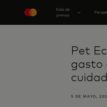
Sala de
Perspe
prensa
Pet E
gasto 
cuida
5 DE MAYO, 20