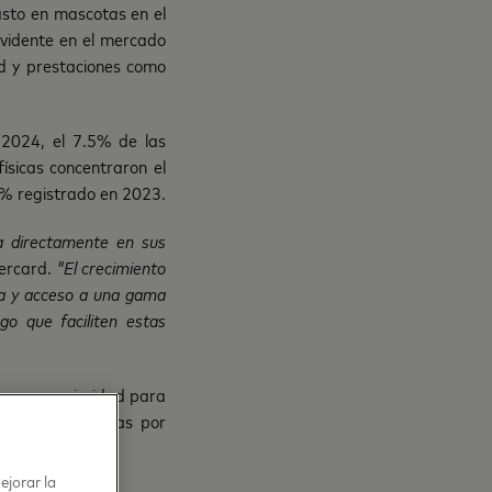
asto en mascotas en el
evidente en el mercado
ad y prestaciones como
n 2024, el 7.5% de las
ísicas concentraron el
6% registrado en 2023.
ja directamente en sus
ercard.
"El crecimiento
ia y acceso a una gama
o que faciliten estas
 es una prioridad para
pañías y personas por
ejorar la