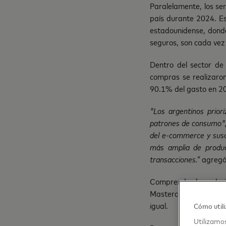
Paralelamente, los se
país durante 2024. Es
estadounidense, donde
seguros, son cada vez
Dentro del sector de 
compras se realizaron
90.1% del gasto en 20
"Los argentinos prior
patrones de consumo"
del e-commerce y susc
más amplia de produc
transacciones.”
agregó
Comprender la evoluci
Mastercard, que cont
igual.
Cómo utili
Utilizamos