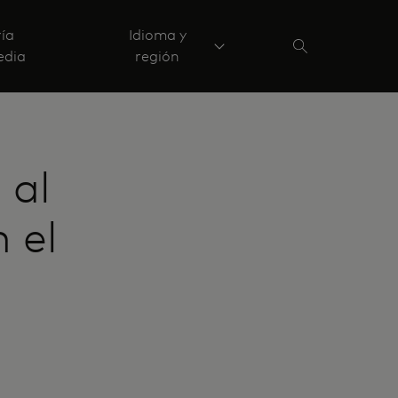
ría
Idioma y
edia
región
 al
 el