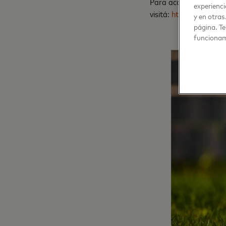
Para acceder a más da
experienci
visitá:
https://www.ma
y en otras
página. Te
funcionam