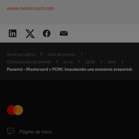
www.mastercard.com
América Latina
Sala de prensa
Comunicados de prensa
pr-es
2026
abril
Panamá - Mastercard y PCMI: Impulsando una economía preparada para
Página de Inicio