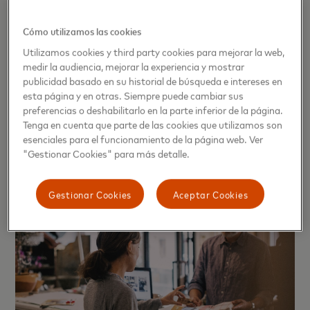
En el informe, “
Powering the future of commerce in
Cómo utilizamos las cookies
Mexico, Central America, and the Caribbean: Scaling
Utilizamos cookies y third party cookies para mejorar la web,
digital acceptance for a 2030-ready economy
”,
medir la audiencia, mejorar la experiencia y mostrar
Mastercard y PCMI estiman que los ingresos por
publicidad basado en su historial de búsqueda e intereses en
pagos digitales en América Latina podrían
esta página y en otras. Siempre puede cambiar sus
preferencias o deshabilitarlo en la parte inferior de la página.
triplicarse para 2027, impulsados por el crecimiento
Tenga en cuenta que parte de las cookies que utilizamos son
del comercio electrónico, la digitalización de
esenciales para el funcionamiento de la página web. Ver
servicios y la mayor adopción de nuevas tecnologías.
"Gestionar Cookies" para más detalle.
Gestionar Cookies
Aceptar Cookies