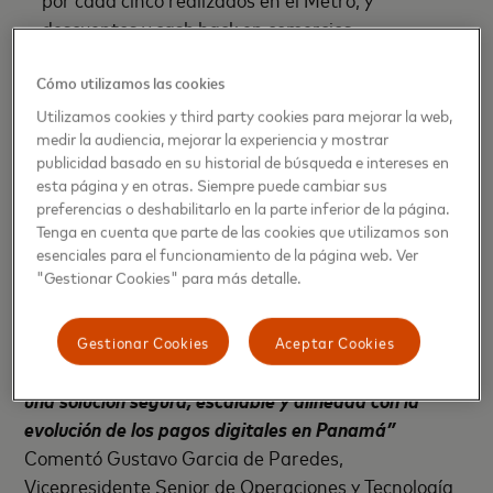
descuentos y cash back en comercios
seleccionados.
Cómo utilizamos las cookies
Activar y gestionar la tarjeta desde una aplicación
Utilizamos cookies y third party cookies para mejorar la web,
móvil segura e intuitiva descargable en App Store
medir la audiencia, mejorar la experiencia y mostrar
y Google Play con el nombre de PASSE.
publicidad basado en su historial de búsqueda e intereses en
esta página y en otras. Siempre puede cambiar sus
preferencias o deshabilitarlo en la parte inferior de la página.
“En MetroBank impulsamos iniciativas que combinan
Tenga en cuenta que parte de las cookies que utilizamos son
innovación, accesibilidad y confianza para facilitar la
esenciales para el funcionamiento de la página web. Ver
"Gestionar Cookies" para más detalle.
vida diaria de las personas. Nuestra participación en
PASSE responde a ese compromiso, aportando la
infraestructura bancaria, el respaldo institucional y el
Gestionar Cookies
Aceptar Cookies
cumplimiento regulatorio necesarios para habilitar
una solución segura, escalable y alineada con la
evolución de los pagos digitales en Panamá”
Comentó Gustavo Garcia de Paredes,
Vicepresidente Senior de Operaciones y Tecnología