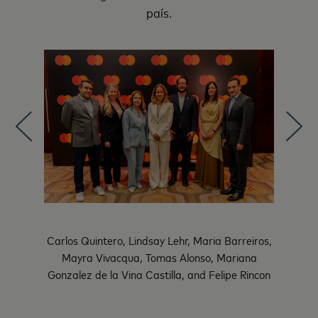
país.
ior de
Carlos Quintero, Lindsay Lehr, Maria Barreiros,
Tomas A
anas
Mayra Vivacqua, Tomas Alonso, Mariana
Do
aribe
en
Gonzalez de la Vina Castilla, and Felipe Rincon