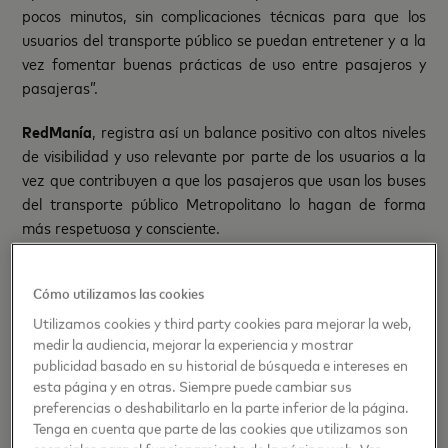
pocos minutos, sin complicaciones técnicas para que los
usuarios del transporte público se puedan entretener y a la
vez fomentar buenas prácticas de uso entre pasajeros y
pasajeras”.
RedManía
, registra así un balance positivo con altos niveles
de visibilidad y uso relevante por parte de los usuarios a la
vez que contribuyen a que los pasajeros que usan los buses
del transporte público Metropolitano lo hagan de forma
más respetuosa y consciente.
El juego que se encuentra disponible en redmania.cl y a
Cómo utilizamos las cookies
través de la aplicación Red Movilidad, ha tenido desde su
lanzamiento un flujo constante de jugadores confirmando
Utilizamos cookies y third party cookies para mejorar la web,
una positiva recepción.
medir la audiencia, mejorar la experiencia y mostrar
publicidad basado en su historial de búsqueda e intereses en
esta página y en otras. Siempre puede cambiar sus
De esta forma RedManía cumple con uno de los objetivos
preferencias o deshabilitarlo en la parte inferior de la página.
de Mastercard por ayudar a fomentar la educación vial y
Tenga en cuenta que parte de las cookies que utilizamos son
buenos hábitos en el uso del transporte público y