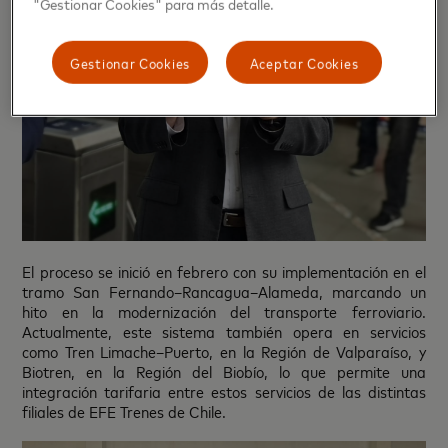
"Gestionar Cookies" para más detalle.
Gestionar Cookies
Aceptar Cookies
El proceso se inició en febrero con su implementación en el
tramo San Fernando–Rancagua–Alameda, marcando un
hito en la modernización del transporte ferroviario.
Actualmente, este sistema también opera en servicios
como Tren Limache–Puerto, en la Región de Valparaíso, y
Biotren, en la Región del Biobío, lo que permite una
integración tarifaria entre estos servicios de las distintas
filiales de EFE Trenes de Chile.