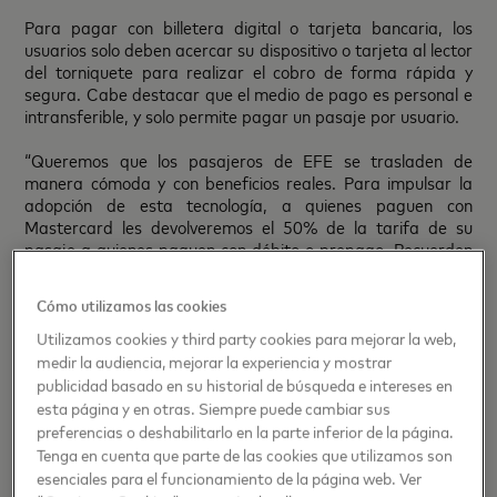
Para pagar con billetera digital o tarjeta bancaria, los
usuarios solo deben acercar su dispositivo o tarjeta al lector
del torniquete para realizar el cobro de forma rápida y
segura. Cabe destacar que el medio de pago es personal e
intransferible, y solo permite pagar un pasaje por usuario.
“Queremos que los pasajeros de EFE se trasladen de
manera cómoda y con beneficios reales. Para impulsar la
adopción de esta tecnología, a quienes paguen con
Mastercard les devolveremos el 50% de la tarifa de su
pasaje a quienes paguen con débito o prepago. Recuerden
que deben finalizar su viaje con la misma tarjeta usada al
iniciarlo”, comentó Nicolás Costa, director de sector público
Cómo utilizamos las cookies
en Mastercard.
Utilizamos cookies y third party cookies para mejorar la web,
medir la audiencia, mejorar la experiencia y mostrar
publicidad basado en su historial de búsqueda e intereses en
esta página y en otras. Siempre puede cambiar sus
preferencias o deshabilitarlo en la parte inferior de la página.
Tenga en cuenta que parte de las cookies que utilizamos son
esenciales para el funcionamiento de la página web. Ver