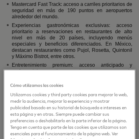
Mastercard Fast Track:
acceso a carriles prioritarios de
seguridad en más de 190 puntos en aeropuertos
alrededor del mundo.
Experiencias gastronómicas exclusivas:
acceso
prioritario a reservaciones en restaurantes de alto
nivel en más de 20 países, incluyendo menús
especiales y beneficios diferenciados. En México,
destacan restaurantes como Pujol, Rosetta, Quintonil
y Máximo Bistrot, entre otros.
Entretenimiento premium:
acceso anticipado y
preferencial a algunos de los eventos de
entretenimiento más demandados en más de 45
destinos globales.
Cómo utilizamos las cookies
Soho Friends Membership:
un año de cortesía al
Utilizamos cookies y third party cookies para mejorar la web,
programa de viajes y estilo de vida de Soho House.
medir la audiencia, mejorar la experiencia y mostrar
publicidad basado en su historial de búsqueda e intereses en
Coberturas y asistencias globales de viaje:
a través de
esta página y en otras. Siempre puede cambiar sus
MasterAssist World Legend, incluyendo protección
médica y de viaje de hasta USD $1 millón.
preferencias o deshabilitarlo en la parte inferior de la página.
Tenga en cuenta que parte de las cookies que utilizamos son
esenciales para el funcionamiento de la página web. Ver