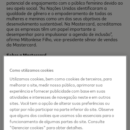
potencial de engajamento com o público feminino devido ao
seu apelo social. “As Nações Unidas identificaram a
igualdade de gênero e o empoderamento de todas as
mulheres e meninas como um dos seus objetivos de
desenvolvimento sustentável. Na Mastercard, acreditamos
que as empresas têm um papel importante a
desempenhar para impulsionar a agenda de inclusão”,
afirma Miltonleise Filho, vice-presidente sênior de vendas
da Mastercard.
Sobre a Mastercard
A
Mastercard
(NYSE: MA),
www.mastercard.com
, é uma
Como utilizamos cookies
empresa de tecnologia com foco na indústria global de
pagamentos. Nossa rede global de processamento de
Utilizamos cookies, bem como cookies de terceiros, para
pagamentos conecta consumidores, instituições financeiras,
melhorar o site, medir nosso público, aprimorar sua
estabelecimentos comerciais, governos e empresas em
experiência e fornecer publicidade com base em suas
mais de 210 países e territórios. Os produtos e soluções
da Mastercard tornam as atividades diárias – tais como:
atividades e interesses de navegação neste e em outros
fazer compras, viajar, administrar um negócio e gerir as
sites. Você tem a opção de alterar suas preferências ou
finanças – mais fáceis, seguras e eficientes para todos.
optar por não participar na parte inferior do site. Observe
Siga-nos no Twitter @MastercardNews, participe das
que alguns dos cookies que usamos são essenciais para o
discussões no blog
BeyondtheTransaction
e
inscreva-se
funcionamento de algumas partes do site. Consulte
para receber as últimas notícias por meio do
Engagement
"Gerenciar cookies" para obter detalhes.
Bureau
.