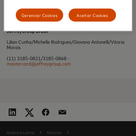
Gerenciar Cookies
Aceitar Cookies
Informações à imprensa - Mastercard:
JeffreyGroup Brasil
Lilian Cunha/Michelle Rodrigues/Giovana Antonelli/Vitoria
Morais
(11) 3185-0821/3185-0868 -
mastercard@jeffreygroup.com
América Latina
Notícias