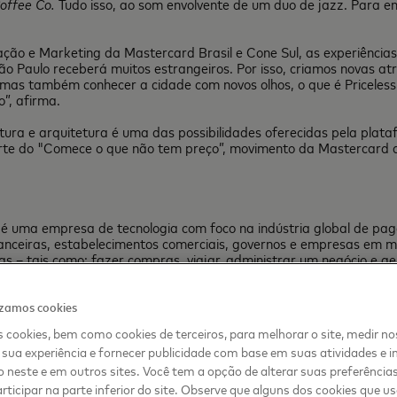
offee Co.
Tudo isso, ao som envolvente de um duo de jazz. Para e
ção e Marketing da Mastercard Brasil e Cone Sul, as experiência
“São Paulo receberá muitos estrangeiros. Por isso, criamos novas a
, mas também conhecer a cidade com novos olhos, o que é Priceles
”, afirma.
tura e arquitetura é uma das possibilidades oferecidas pela plat
arte do "Comece o que não tem preço”, movimento da Mastercard q
, é uma empresa de tecnologia com foco na indústria global de p
anceiras, estabelecimentos comerciais, governos e empresas em ma
 – tais como: fazer compras, viajar, administrar um negócio e geri
s
, participe das discussões no blog
Beyond the Transaction
e
inscr
izamos cookies
 cookies, bem como cookies de terceiros, para melhorar o site, medir no
sua experiência e fornecer publicidade com base em suas atividades e i
 neste e em outros sites. Você tem a opção de alterar suas preferência
rticipar na parte inferior do site. Observe que alguns dos cookies que 