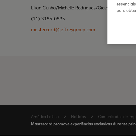
essenciai
Lilian Cunha/Michelle Rodrigues/Giovana Antonelli
para obter
(11) 3185-0895
mastercard@jeffreygroup.com
América Latina
Notícias
Comunicados de imp
Mastercard promove experiências exclusivas durante prin