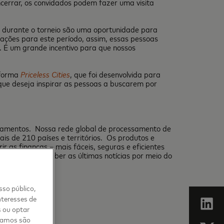
ncerrar, os convidados podem fazer uma visita
s durante o torneio são uma oportunidade para
trações para este período, assim, essas pessoas
s. É um grande incentivo para que nossos
aforma
Priceless Cities
, que foi desenvolvida para
ue deseja inspirar as pessoas a buscarem por
agamentos. Nossa rede global de processamento de
is de 210 países e territórios. Os produtos e
r as finanças – mais fáceis, seguras e eficientes
eva-se
para receber as últimas notícias por meio do
sso público,
nteresses de
s ou optar
usamos são