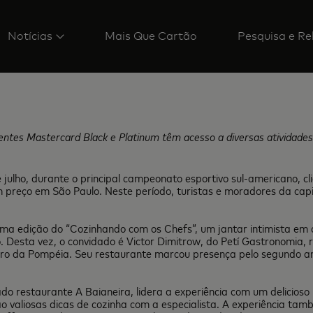
Notícias
Mais Que Cartão
Pesquisa e Re
lientes Mastercard Black e Platinum têm acesso a diversas atividade
 julho, durante o principal campeonato esportivo sul-americano, c
m preço em São Paulo. Neste período, turistas e moradores da capi
 uma edição do “Cozinhando com os Chefs”, um jantar intimista em
. Desta vez, o convidado é Victor Dimitrow, do Petí Gastronomia,
bairro da Pompéia. Seu restaurante marcou presença pelo segundo a
o restaurante A Baianeira, lidera a experiência com um delicioso b
o valiosas dicas de cozinha com a especialista. A experiência ta