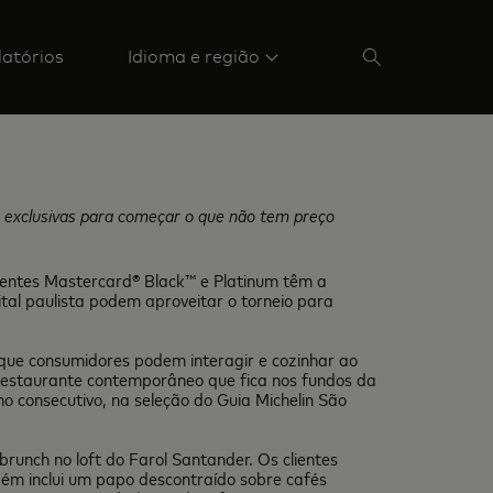
latórios
Idioma e região
s exclusivas para começar o que não tem preço
lientes Mastercard® Black™ e Platinum têm a
tal paulista podem aproveitar o torneio para
 que consumidores podem interagir e cozinhar ao
 restaurante contemporâneo que fica nos fundos da
no consecutivo, na seleção do Guia Michelin São
runch no loft do Farol Santander. Os clientes
mbém inclui um papo descontraído sobre cafés