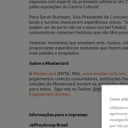
especiais com
experts
da premiada cafeteria
Um C
pelas exposições do Centro Cultural.
Para Sarah Buchwitz, Vice-Presidente de Comunica
locais e turistas vivenciarem experiências únicas: 
podem ver de perto não só o nosso incrível futebol
consumidores comecem histórias que não têm preço
Vivenciar momentos que envolvem arte, música, cul
proporcionar experiências exclusivas que fazem p
suas paixões e propósitos.
Sobre a Mastercard
A
Mastercard
(NYSE: MA),
www.mastercard.com
pagamentos conecta consumidores, instituições fin
soluções da Mastercard tornam as atividades diárias
para todos. Siga-nos no Twitter
@MastercardNew
Engagement Bureau
.
Como util
Utilizamos
aprimorar 
Informações para a imprensa:
navegação
JeffreyGroup Brasil
por não pa