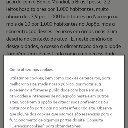
acordo com o Banco Mundial, o Brasil possui 2,2
leitos hospitalares por 1.000 habitantes, muito
abaixo dos 3,9 por 1.000 habitantes na Noruega ou
mais de 10 por 1.000 habitantes no Japão, mas a
concentração desses recursos em áreas ricas é um
desafio no contexto de atual. E, neste cenário de
desigualdades, o acesso à alimentação de qualidade
também tem se mostrado como uma necessidade
urgente a milhões de famílias de todo o país.
Como utilizamos cookies
“A Visão Mundial trabalha para reduzir o impacto da
Utilizamos cookies, bem como cookies de terceiros, para
COVID-19 na vida de pelo menos 72 milhões de
melhorar o site, medir nosso público, aprimorar sua
pessoas vulneráveis em todo o mundo, incluindo 36
experiência e fornecer publicidade com base em suas
atividades e interesses de navegação neste e em outros
milhões de crianças. No Brasil, já alcançamos mais
sites. Você tem a opção de alterar suas preferências ou
de 1,5 milhão de pessoas em nossa resposta à
optar por não participar na parte inferior do site. Observe
emergência, priorizando aquelas que vivem em
que alguns dos cookies que usamos são essenciais para o
vulnerabilidade e fragilidade pré-existentes.
funcionamento de algumas partes do site. Consulte
"Gerenciar cookies" para obter detalhes.
Apoiando as crianças e suas famílias com cesta