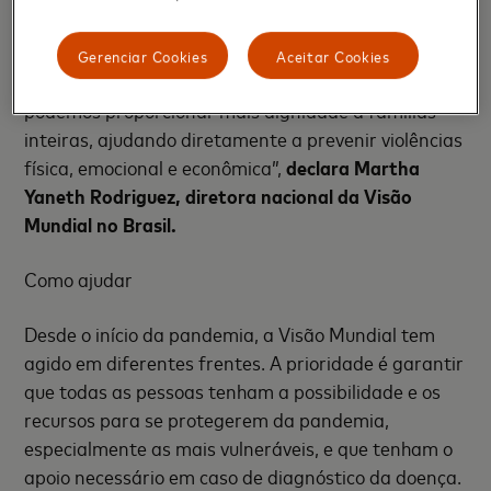
básica e vale-alimentação, podemos minimizar não
apenas os riscos eminentes da fome causada pela
Gerenciar Cookies
Aceitar Cookies
COVID-19 e seu impacto econômico, mas também
podemos proporcionar mais dignidade a famílias
inteiras, ajudando diretamente a prevenir violências
física, emocional e econômica”,
declara Martha
Yaneth Rodriguez, diretora nacional da Visão
Mundial no Brasil.
Como ajudar
Desde o início da pandemia, a Visão Mundial tem
agido em diferentes frentes. A prioridade é garantir
que todas as pessoas tenham a possibilidade e os
recursos para se protegerem da pandemia,
especialmente as mais vulneráveis, e que tenham o
apoio necessário em caso de diagnóstico da doença.