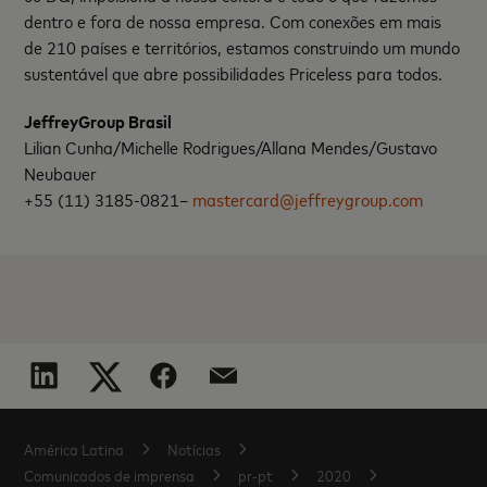
dentro e fora de nossa empresa. Com conexões em mais
de 210 países e territórios, estamos construindo um mundo
sustentável que abre possibilidades Priceless para todos.
JeffreyGroup Brasil
Lilian Cunha/Michelle Rodrigues/Allana Mendes/Gustavo
Neubauer
+55 (11) 3185-0821–
mastercard@jeffreygroup.com
América Latina
Notícias
Comunicados de imprensa
pr-pt
2020