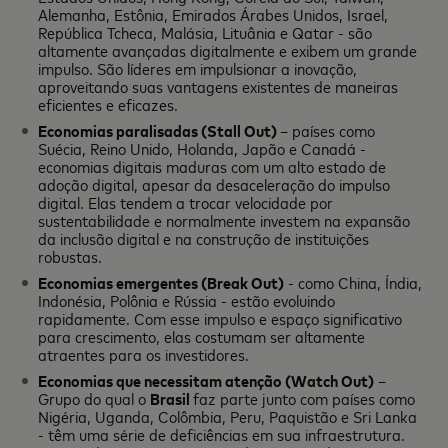
Alemanha, Estônia, Emirados Árabes Unidos, Israel,
República Tcheca, Malásia, Lituânia e Qatar - são
altamente avançadas digitalmente e exibem um grande
impulso. São líderes em impulsionar a inovação,
aproveitando suas vantagens existentes de maneiras
eficientes e eficazes.
Economias paralisadas (Stall Out)
– países como
Suécia, Reino Unido, Holanda, Japão e Canadá -
economias digitais maduras com um alto estado de
adoção digital, apesar da desaceleração do impulso
digital. Elas tendem a trocar velocidade por
sustentabilidade e normalmente investem na expansão
da inclusão digital e na construção de instituições
robustas.
Economias emergentes (Break Out)
- como China, Índia,
Indonésia, Polônia e Rússia - estão evoluindo
rapidamente. Com esse impulso e espaço significativo
para crescimento, elas costumam ser altamente
atraentes para os investidores.
Economias que necessitam atenção (Watch Out)
–
Grupo do qual o
Brasil
faz parte junto com países como
Nigéria, Uganda, Colômbia, Peru, Paquistão e Sri Lanka
- têm uma série de deficiências em sua infraestrutura.