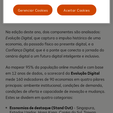
Gerenciar Cookies
Aceitar Cookies
Uma perspectiva global da evolução e confiança digitais
Na edição deste ano, dois componentes são analisados:
Evolução Digital
, que captura o impulso histórico de uma
economia, do passado físico ao presente digital, e a
Confiança Digital
, que é a ponte que conecta a jornada do
cenário digital a um futuro digital inteligente e inclusivo.
Ao mapear 95% da população online mundial e com base
em 12 anos de dados, o scorecard da
Evolução Digital
mede 160 indicadores de 90 economias em quatro pilares
principais: ambiente institucional, condições de demanda,
condições de oferta e capacidade de inovação e mudança.
Estes se dividem em quatro categorias:
Economias de destaque (Stand Out)
- Singapura,
Estados Unidos, Hong Kong, Coréia do Sul, Taiwan,