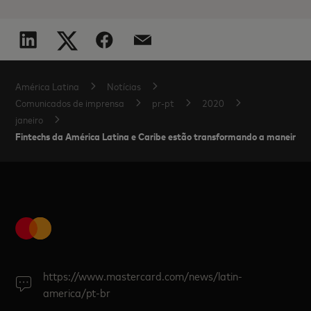
América Latina
Notícias
Comunicados de imprensa
pr-pt
2020
janeiro
Fintechs da América Latina e Caribe estão transformando a maneira
https://www.mastercard.com/news/latin-
america/pt-br