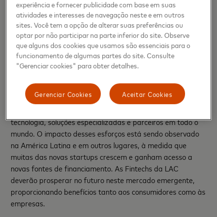
experiência e fornecer publicidade com base em suas
com as americanas
Goldman Sachs
,
QED Investors
, e
atividades e interesses de navegação neste e em outros
Redpoint Ventures
, e a japonesa
Softbank
, que anunciou
sites. Você tem a opção de alterar suas preferências ou
em 2019 um fundo de tecnologia de US$ 5 bilhões focado
optar por não participar na parte inferior do site. Observe
na América Latina e Caribe.
que alguns dos cookies que usamos são essenciais para o
funcionamento de algumas partes do site. Consulte
As startups e Fintechs mais promissoras do mundo hoje
"Gerenciar cookies" para obter detalhes.
operam como a Mastercard - em microssegundos. Por
meio do premiado programa Start Path, a Mastercard
Gerenciar Cookies
Aceitar Cookies
habilita as startups de tecnologia em estágio avançado a
expandirem rapidamente por meio de acesso à sua
tecnologia, soluções especializadas e parceiros em todo o
mundo. O impacto desses esforços está sendo observado
na América Latina e em outros lugares, à medida que
muitas das novas startups crescem e ganham acesso a
novas fontes de financiamento. As Fintechs da LAC
deverão prosperar no futuro neste mercado emergente,
proporcionando benefícios tanto aos consumidores como às
empresas.