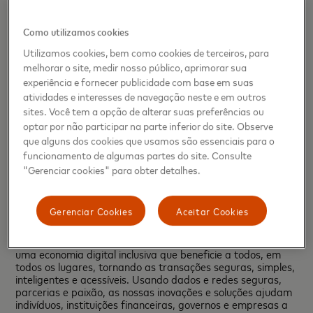
estimadas de tendências de gastos, não contêm, refletem
ou se relacionam de forma alguma com o desempenho
operacional ou financeiro real da Mastercard ou com dados
Como utilizamos cookies
específicos do emissor do cartão de pagamento.
Utilizamos cookies, bem como cookies de terceiros, para
Sobre Mastercard Recovery Insights
melhorar o site, medir nosso público, aprimorar sua
experiência e fornecer publicidade com base em suas
A Mastercard lançou o Recovery Insights para ajudar
atividades e interesses de navegação neste e em outros
empresas e governos a gerenciar melhor os riscos de
sites. Você tem a opção de alterar suas preferências ou
saúde, segurança e econômicos apresentados pela Covid-
optar por não participar na parte inferior do site. Observe
19. A iniciativa baseia-se nas plataformas de análise e
experimentação da Mastercard, sua prática de consultoria
que alguns dos cookies que usamos são essenciais para o
de longa data e insights exclusivos orientados a dados para
funcionamento de algumas partes do site. Consulte
fornecer ferramentas, inovação e pesquisa relevantes e
"Gerenciar cookies" para obter detalhes.
oportunas.
Sobre Mastercard
Gerenciar Cookies
Aceitar Cookies
A Mastercard é uma empresa global de tecnologia do setor
de pagamentos. Nossa missão é conectar e impulsionar
uma economia digital inclusiva que beneficie a todos, em
todos os lugares, tornando as transações seguras, simples,
inteligentes e acessíveis. Usando dados e redes seguras,
parcerias e paixão, as nossas inovações e soluções ajudam
indivíduos, instituições financeiras, governos e empresas a