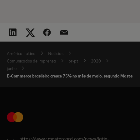
América Latina
Notícias
Comunicados de imprensa
pr-pt
2020
junho
E-Commerce brasileiro cresce 75% no mês de maio, segundo Masterca
https://www.mastercard.com/news/latin-