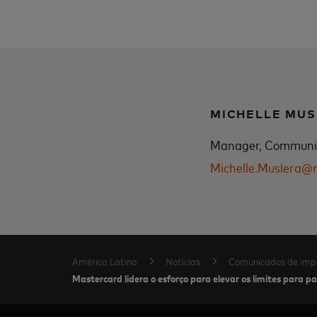
MICHELLE MUS
Manager, Communica
Michelle.Muslera@
América Latina
Notícias
Comunicados de imp
Mastercard lidera o esforço para elevar os limites para