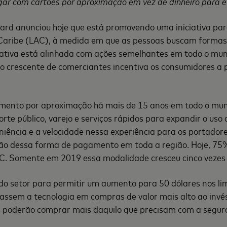
ar com cartões por aproximação em vez de dinheiro para ev
ard anunciou hoje que está promovendo uma iniciativa pa
Caribe (LAC), à medida em que as pessoas buscam formas
ativa está alinhada com ações semelhantes em todo o mun
 crescente de comerciantes incentiva os consumidores a
amento por aproximação há mais de 15 anos em todo o mund
rte público, varejo e serviços rápidos para expandir o us
iência e a velocidade nessa experiência para os portadore
ção dessa forma de pagamento em toda a região. Hoje, 75
C. Somente em 2019 essa modalidade cresceu cinco vezes 
o setor para permitir um aumento para 50 dólares nos lim
izassem a tecnologia em compras de valor mais alto ao invé
es poderão comprar mais daquilo que precisam com a segur