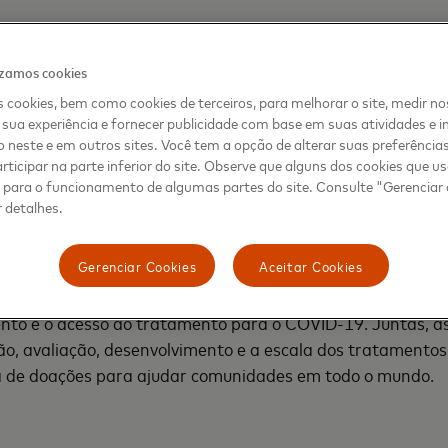
tos por aproximação na LAC há vários anos. A iniciativa 
 seguro e seguir as regras de isolamento social”, disse Wa
izamos cookies
ca Latina e Caribe. “O anúncio de hoje reforça nossa abo
 cookies, bem como cookies de terceiros, para melhorar o site, medir no
ga, com tranquilidade. Estamos trabalhando rapidamente c
sua experiência e fornecer publicidade com base em suas atividades e i
 neste e em outros sites. Você tem a opção de alterar suas preferência
rticipar na parte inferior do site. Observe que alguns dos cookies que 
s para o funcionamento de algumas partes do site. Consulte "Gerenciar
ologia NFC na parte frontal ou traseira de seus cartões d
 detalhes.
bilidade de acrescentá-los às carteiras digitais em smart
Gerenciar Cookies
Aceitar Cookies
mites de autorização (CVM) é um dos muitos que a empresa
tões. Mais recentemente, a empresa anunciou uma parceria 
ento e o acesso ao tratamento para o COVID-19. Juntas, 
ão, avaliação, desenvolvimento e a escala dos tratamentos
 de doações para ajudar comunidades em todo o mundo.