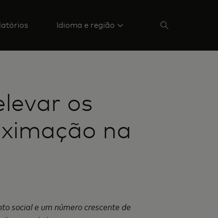
latórios
Idioma e região
elevar os
oximação na
to social e um número crescente de