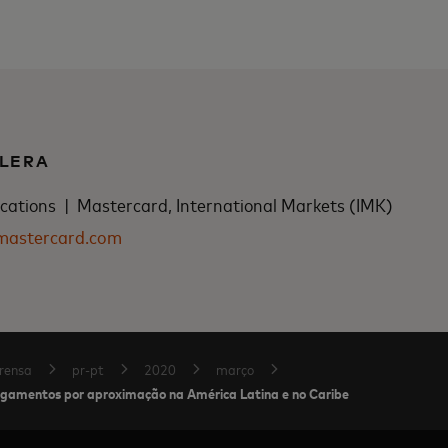
LERA
tions | Mastercard, International Markets (IMK)
mastercard.com
rensa
pr-pt
2020
março
 pagamentos por aproximação na América Latina e no Caribe