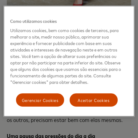
Como utilizamos cookies
Utilizamos cookies, bem como cookies de terceiros, para
melhorar o site, medir nosso público, aprimorar sua
A pandemia ensinou a priorizar o próprio bem-
experiência e fornecer publicidade com base em suas
estar
atividades e interesses de navegação neste e em outros
Durante a pandemia,
35%
dos brasileiros
sites. Você tem a opção de alterar suas preferências ou
optar por não participar na parte inferior do site. Observe
afirmaram se concentrar mais no bem-estar
que alguns dos cookies que usamos são essenciais para o
facilitado pela tecnologia e
40%
em atividades
funcionamento de algumas partes do site. Consulte
relaxantes. O foco em cuidar de si mesmos para
"Gerenciar cookies" para obter detalhes.
alcançar maior resiliência fez com que os
consumidores priorizassem o bem-estar mental
Gerenciar Cookies
Aceitar Cookies
(93%)
, emocional
(93%)
e físico
(91%)
. As pessoas
perceberam que, para ter uma melhor conexão com
os outros, precisam estar bem com elas mesmas.
Uma pausa das pressões do dia a dia