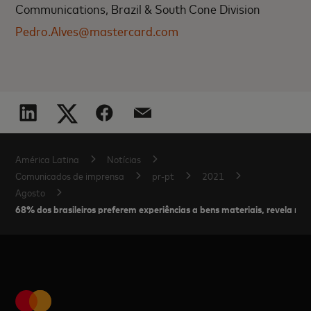
Communications, Brazil & South Cone Division
Pedro.Alves@mastercard.com
América Latina
Notícias
Comunicados de imprensa
pr-pt
2021
Agosto
68% dos brasileiros preferem experiências a bens materiais, revela n