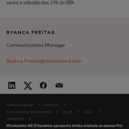
sexta e sábado das 19h às 00h
BYANCA FREITAS
Communications Manager
Byanca.Freitas@mastercard.com
América Latina
Notícias
Comunicados de imprensa
pr-pt
2021
December
Mixologista Alê D’Agostino apresenta drinks originais no espaço Pricele