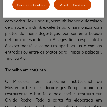
com 14 etapas, onde o cliente pode optar por
Gerenciar Cookies
Aceitar Cookies
apreciar o menu com alguns drinks elaborados por
Alê D’Agostino. “O Trio de Arroz (R$ 42) elaborado
com vodca Haku, saquê, vermuth bianco e destilado
de arroz é um drink excelente para harmonizar com
pratos do menu degustação por ser uma bebida
delicada, apesar de seca. A sugestão do especialista
é experimentá-lo como um aperitivo junto com as
entradas ou entre os pratos para limpar o paladar”,
finaliza Alê.
Trabalho em conjunto
O Priceless tem patrocínio institucional da
Mastercard e a curadoria e gestão operacional do
restaurante e bar feita pelo chef e restaurateur
Onildo Rocha. Toda a carta foi elaborada em
conversa com o chef para oferecer a melhor