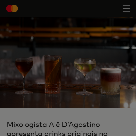
Mixologista Alê D’Agostino
apresenta drinks originais no