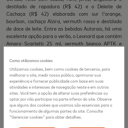
destilado de rapadura (R$ 42) e o Deleite de
Cachaça (R$ 42) elaborado com sur l'orange,
bourbon, cachaça Alzira, vermuth rosso e destilado
de doce de leite. Entre as bebidas Autorais, há uma
excelente opção para o verão, o Leonard que contém
Amaro Scarlatti 25 ml, vermuth bianco APTK e
tônica (R$42). “Um drink super refrescante, suave e
levemente amargo. É muito equilibrado e combina
Como utilizamos cookies
muito com o calor que está chegando”, conta o
Utilizamos cookies, bem como cookies de terceiros, para
mixologista.
melhorar o site, medir nosso público, aprimorar sua
experiência e fornecer publicidade com base em suas
Harmonização além do bar
atividades e interesses de navegação neste e em outros
sites. Você tem a opção de alterar suas preferências ou
optar por não participar na parte inferior do site. Observe
Além do cardápio de bar, servido nos espaços Abaru
que alguns dos cookies que usamos são essenciais para o
e Botâma, o Priceless conta também com o
funcionamento de algumas partes do site. Consulte
restaurante fine dinning Notiê, que oferece duas
"Gerenciar cookies" para obter detalhes.
opções de menu degustação, uma com 10 e outra