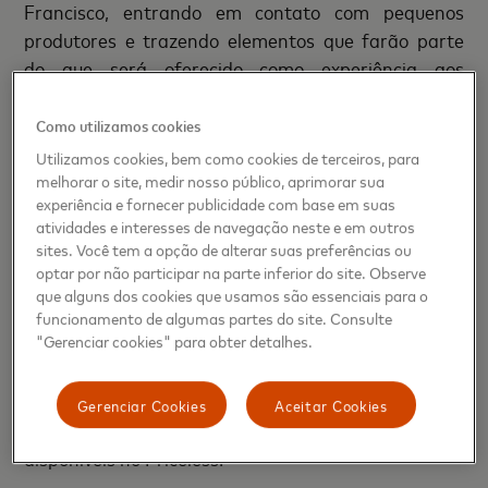
Francisco, entrando em contato com pequenos
produtores e trazendo elementos que farão parte
do que será oferecido como experiência aos
visitantes do Priceless. Essa imersão foi
transformada em uma websérie que apresenta a
Como utilizamos cookies
cada capítulo novas descobertas e personagens
Utilizamos cookies, bem como cookies de terceiros, para
responsáveis pelos ingredientes que farão parte do
melhorar o site, medir nosso público, aprimorar sua
experiência e fornecer publicidade com base em suas
cardápio diário do restaurante Notiê e do bar Abaru.
atividades e interesses de navegação neste e em outros
A série pode ser conferida no canal do Youtube da
sites. Você tem a opção de alterar suas preferências ou
Mastercard Brasil
e o episódio com a participação
optar por não participar na parte inferior do site. Observe
do Junior Bottura estreia em 11 de novembro.
que alguns dos cookies que usamos são essenciais para o
funcionamento de algumas partes do site. Consulte
"Gerenciar cookies" para obter detalhes.
A viagem permitiu que Junior Bottura desenvolvesse
a curadoria da carta de cervejas do espaço e
elaborasse um rótulo exclusivo para a temporada
Gerenciar Cookies
Aceitar Cookies
Sertões: a cerveja Dona Carlinda. Confira os rótulos
disponíveis no Priceless: