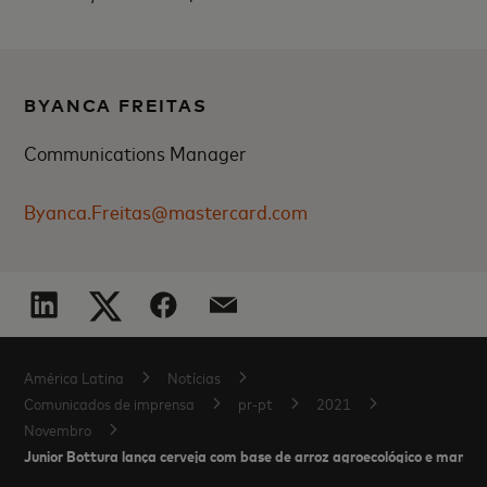
BYANCA FREITAS
Communications Manager
Byanca.Freitas@mastercard.com
América Latina
Notícias
Comunicados de imprensa
pr-pt
2021
Novembro
Junior Bottura lança cerveja com base de arroz agroecológico e manga 