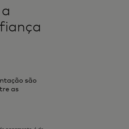
 a
fiança
entação são
tre as
 de pagamento,
é
de