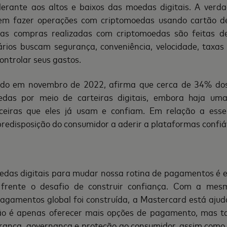
lerante aos altos e baixos das moedas digitais. A verd
em fazer operações com criptomoedas usando cartão d
as compras realizadas com criptomoedas são feitas d
á
rios buscam seguran
ç
a, conveni
ê
ncia, velocidade, taxa
ontrolar seus gastos.
cado em novembro de 2022, afirma que cerca de 34% dos
das por meio de carteiras digitais, embora haja uma
eiras que eles j
á
usam e confiam. Em relação a esse
redisposi
ção do consumidor a aderir a plataformas confi
á
edas digitais para mudar nossa rotina de pagamentos
é
frente o desafio de construir confian
ç
a. Com a mesm
pagamentos global foi constru
í
da, a Mastercard est
á
ajud
ã
o
é
apenas oferecer mais opções de pagamento, mas 
uran
ç
a, governan
ç
a e prote
ção ao consumidor, assim como