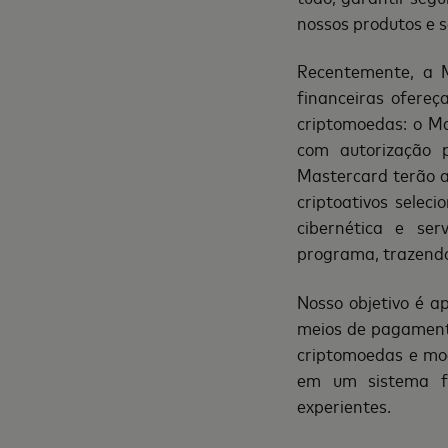
nossos produtos e s
Recentemente, a M
financeiras ofere
ç
a
criptomoedas: o M
com autorização 
Mastercard terão a
criptoativos selec
cibern
é
tica e serv
programa, trazend
Nosso objetivo
é
ap
meios de pagamento
criptomoedas e moe
em um sistema fi
experientes.