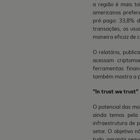
a região é mais to
americanos prefer
pr
é
-pago: 33,8% d
transações, os usu
maneira eficaz de c
O relat
ó
rio, publi
acessam criptomoe
ferramentas financ
tamb
é
m mostra a p
“In trust we trust”
O potencial das mo
ainda temos pela 
infraestrutura de 
setor. O objetivo n
tudo, garantir seg