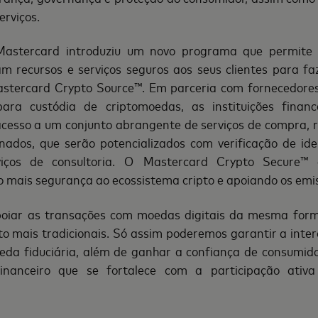
ervi
ç
os.
astercard introduziu um novo programa que permite q
m recursos e servi
ç
os seguros aos seus clientes para f
astercard Crypto Source
™
. Em parceria com fornecedore
para cust
ó
dia de criptomoedas, as instituições financ
cesso a um conjunto abrangente de servi
ç
os de compra, 
ionados, que serão potencializados com verificação de id
i
ç
os de consultoria. O
Mastercard Crypto Secure
™
o mais seguran
ç
a ao ecossistema cripto e apoiando os emi
oiar as transações com moedas digitais da mesma for
 mais tradicionais. S
ó
assim poderemos garantir a inter
da fiduciária, al
é
m de ganhar a confian
ç
a de consumido
nanceiro que se fortalece com a participação ativa