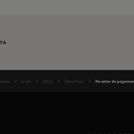
TA
No setor de pagament
rensa
pr-pt
2022
Dezembro