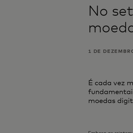
No se
moeda 
1 DE DEZEMBRO
É
cada vez m
fundamentais
moedas digita
Embora as criptom