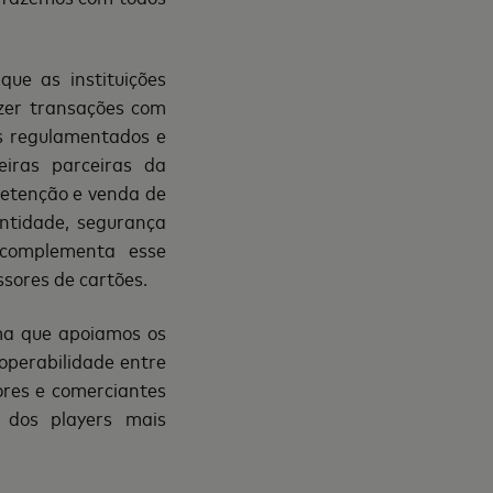
ue as instituições
azer transações com
s regulamentados e
eiras parceiras da
retenção e venda de
entidade, seguran
ç
a
complementa esse
ssores de cartões.
ma que apoiamos os
operabilidade entre
res e comerciantes
 dos
players mais