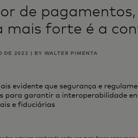
tor de pagamentos,
mais forte é a con
 DE 2022 | BY WALTER PIMENTA
ais evidente que segurança e regulam
 para garantir a interoperabilidade en
is e fiduciárias
oedas estejam ganhando cada vez mais for
ç
a como meio