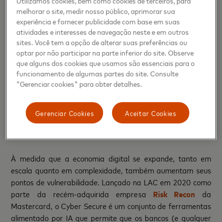
Utilizamos cookies, bem como cookies de terceiros, para
de suprimentos“, afirma Jorge Arbesú, Vice-Presidente
melhorar o site, medir nosso público, aprimorar sua
Sênior de Cyber ​​e Inteligência da Mastercard. “Como uma
experiência e fornecer publicidade com base em suas
atividades e interesses de navegação neste e em outros
empresa de tecnologia no mundo dos pagamentos, a
sites. Você tem a opção de alterar suas preferências ou
confiança e a garantia são fundamentais para nós”,
optar por não participar na parte inferior do site. Observe
acrescenta.
que alguns dos cookies que usamos são essenciais para o
funcionamento de algumas partes do site. Consulte
Na LAC, a abordagem de segurança cibernética da
"Gerenciar cookies" para obter detalhes.
Mastercard está focada em enfrentar os desafios da
economia digital:
Gerenciar Cookies
Aceitar Cookies
1.- Protegendo o ecossistema digital com Inteligência
Artificial
À medida que a economia digital se expande, tanto em
escala quanto em complexidade, também aumentam seus
pontos de vulnerabilidade. Lançado na LAC em 2020 como
parte da recém-adquirida empresa
Risk Recon
da
Mastercard, o Cyber ​​Secure é um conjunto de ferramentas
alimentado por IA que permite que os bancos (e qualquer