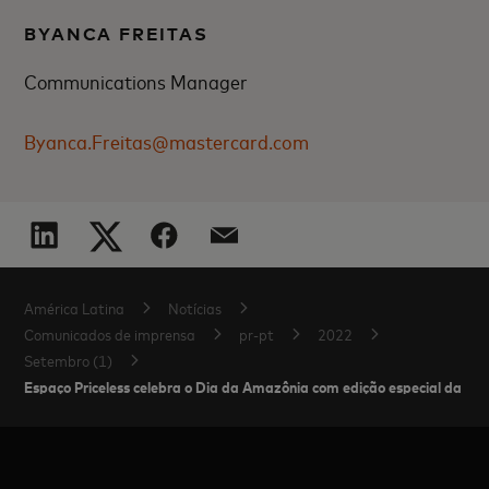
BYANCA FREITAS
Communications Manager
Byanca.Freitas@mastercard.com
América Latina
Notícias
Comunicados de imprensa
pr-pt
2022
Setembro (1)
Espaço Priceless celebra o Dia da Amazônia com edição especial da M