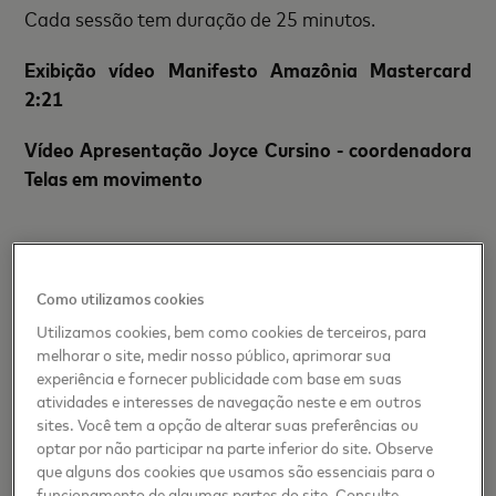
Cada sessão tem duração de 25 minutos.
Exibição vídeo Manifesto Amazônia Mastercard
2:21
Vídeo Apresentação Joyce Cursino - coordenadora
Telas em movimento
Curtas selecionados
Como utilizamos cookies
“Maranhão - Meu mangue, meu sangue” - tempo
Utilizamos cookies, bem como cookies de terceiros, para
melhorar o site, medir nosso público, aprimorar sua
total 8:32
experiência e fornecer publicidade com base em suas
atividades e interesses de navegação neste e em outros
O curta nos desperta para a importância da
sites. Você tem a opção de alterar suas preferências ou
preservação dos rios e mangues através de um
optar por não participar na parte inferior do site. Observe
documentário híbrido narrado por um pescador e
que alguns dos cookies que usamos são essenciais para o
sua filha, que ao poluírem o rio, foram punidos pelas
funcionamento de algumas partes do site. Consulte