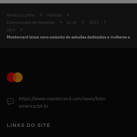
América Latina
Notícias
Comunicados de imprensa
pr-pt
2023
abril
Mastercard lança novo conjunto de soluções dedicadas a mulheres emp
https://www.mastercard.com/news/latin-
america/pt-br
LINKS DO SITE