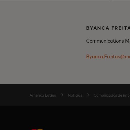
BYANCA FREIT
Communications M
Byanca.Freitas@m
América Latina
Notícias
Comunicados de imp