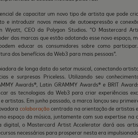
ncial de capacitar um novo tipo de artista que pode cri
to e introduzir novos meios de autoexpressão e conexã
an Wyatt, CEO da Polygon Studios. “O Mastercard Arti
oder das marcas que estão adotando esse novo espaço, 
podem educar os consumidores sobre como participar
tura dos benefícios da Web3 para mais pessoas”.
iadora de longa data do setor musical, conectando artista
cias e surpresas Priceless. Utilizando seu conheciment
RAMMY Awards®, Latin GRAMMY Awards® e BRIT Awards,
car as tecnologias da Web3 para criar experiências exclu
 e artistas. Em junho passado, a marca lançou seu primeiro
novadora
colaboração
centrada na orientação de artistas
 no espaço da música, juntamente com sua expertise na 
 digital, o Mastercard Artist Accelerator dará aos art
cursos necessários para prosperar nesta era impulsionada