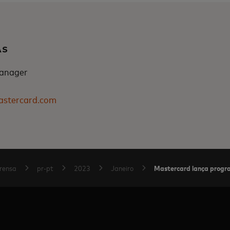
AS
anager
astercard.com
Mastercard lança progr
rensa
pr-pt
2023
Janeiro