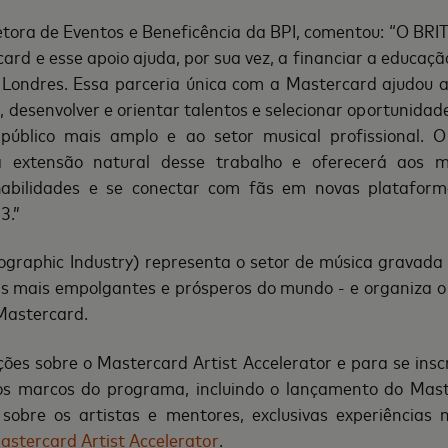
tora de Eventos e Beneficência da BPI, comentou: “O BRI
rd e esse apoio ajuda, por sua vez, a financiar a educaçã
Londres. Essa parceria única com a Mastercard ajudou a
 desenvolver e orientar talentos e selecionar oportunida
 público mais amplo e ao setor musical profissional. O
a extensão natural desse trabalho e oferecerá aos m
habilidades e se conectar com fãs em novas plataforma
3.”
nographic Industry) representa o setor de música gravada
is mais empolgantes e prósperos do mundo - e organiza 
Mastercard.
ões sobre o Mastercard Artist Accelerator e para se inscr
os marcos do programa, incluindo o lançamento do Mast
 sobre os artistas e mentores, exclusivas experiências m
astercard Artist Accelerator
.