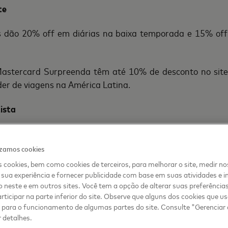
te
 dão 20% off em diárias na baixa temporada e 15% off 
 Mastercard Surpreenda têm até 10% de desconto no site
der de viagens na América Latina.
ista
um tênis Asics no Market Place Surpreenda, com mais 1
enor valor.
izamos cookies
 cookies, bem como cookies de terceiros, para melhorar o site, medir no
es têm 15% de desconto na Centauro para a compra de a
sua experiência e fornecer publicidade com base em suas atividades e i
ademia e muito mais pagando com cartão Mastercard.
 neste e em outros sites. Você tem a opção de alterar suas preferência
rticipar na parte inferior do site. Observe que alguns dos cookies que 
s para o funcionamento de algumas partes do site. Consulte "Gerenciar
osta de comer
 detalhes.