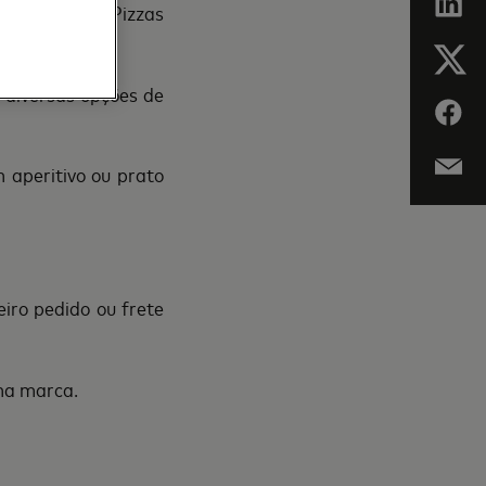
desconto em Pizzas
 diversas opções de
aperitivo ou prato
iro pedido ou frete
ma marca.