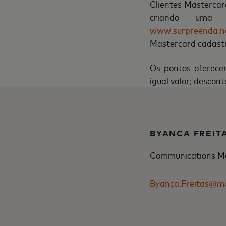
Clientes Mastercar
criando uma
www.surpreenda.n
Mastercard cadastr
Os pontos oferece
igual valor; descon
BYANCA FREIT
Communications M
Byanca.Freitas@m