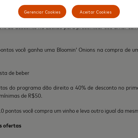
30 pontos do Mastercard Surpreenda e garanta 30% de 
Gerenciar Cookies
Aceitar Cookies
0% de desconto na Luckau para presentear seu amor com
ntos você ganha uma Bloomin’ Onions na compra de um 
osta de beber
ntos do programa dão direito a 40% de desconto no prime
 mínimas de R$50.
10 pontos você compra um vinho e leva outro igual da mes
s ofertas