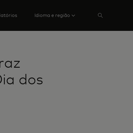
latórios
Idioma e região
raz
Dia dos