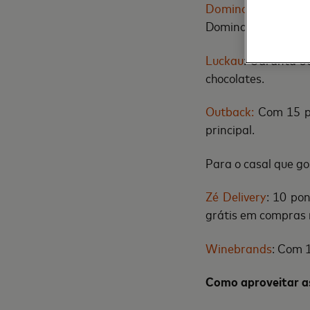
Domino’s
: Troque 
Domino's.
Luckau
: Garanta 3
chocolates.
Outback:
Com 15 po
principal.
Para o casal que g
Zé Delivery
: 10 po
grátis em compras
Winebrands
: Com 
Como aproveitar a