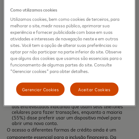
pequenas empresas que participaram da pesquisa
(92%) afirmou aceitar algum tipo de pagamento digital.
Como utilizamos cookies
De longe, o principal método de pagamento aceito é o
P2P (pagamento pessoa a pessoa) ou transferência
Utilizamos cookies, bem como cookies de terceiros, para
bancária (82%), seguido do mercado online (33%) e do
melhorar o site, medir nosso público, aprimorar sua
código QR (32%), em terceiro lugar. No entanto, esses
experiência e fornecer publicidade com base em suas
números também sugerem grandes níveis de
atividades e interesses de navegação neste e em outros
informalidade e o uso de contas pessoais, uma vez que
as plataformas mencionadas não exigem que o negócio
sites. Você tem a opção de alterar suas preferências ou
seja formalizado.
optar por não participar na parte inferior do site. Observe
que alguns dos cookies que usamos são essenciais para o
Incentivos do ecossistema:
Destronar o dinheiro requer
mais atenção por parte dos provedores de pagamento
funcionamento de algumas partes do site. Consulte
digital para desenvolver soluções que ofereçam
"Gerenciar cookies" para obter detalhes.
incentivos relevantes para pagadores, consumidores e
comerciantes.
Celulares:
Os smartphones dominaram o setor de
Gerenciar Cookies
Aceitar Cookies
pagamento, atingindo 80% na região, o que faz deles
parte integrante do processo de pagamento, com 88%
dos entrevistados indicando que usam seus telefones
celulares para fazer transações, enquanto a maioria
(55%) disse preferir usar um dispositivo móvel para
abrir uma nova conta.
O acesso a diferentes formas de crédito ainda é um
componente essencial para a inclusão financeira. Da