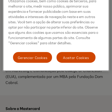
Utilizamos cookies, bem como cookies de terceiros, para
que a empresa continue oferecendo experiências que não
melhorar o site, medir nosso público, aprimorar sua
têm preço, por meio de ativações que promovam paixões
experiência e fornecer publicidade com base em suas
atividades e interesses de navegação neste e em outros
compartilhadas pelos brasileiros e que impactem
sites. Você tem a opção de alterar suas preferências ou
positivamente a sociedade”, comenta Taciana Lopes.
optar por não participar na parte inferior do site. Observe
que alguns dos cookies que usamos são essenciais para o
A nova VP sênior da Mastercard Brasil tem vasta
funcionamento de algumas partes do site. Consulte
experiência em marketing no setor de meios de
"Gerenciar cookies" para obter detalhes.
pagamentos e tecnologia e nos últimos cinco anos, atuou
como líder de Marketing para o WhatsApp na América
Gerenciar Cookies
Aceitar Cookies
Latina, divisão de negócio da Meta. Taciana é formada em
Publicidade e Relações Públicas pela UFMG, com extensão
em Marketing e Comunicação pelo College of Charleston
(EUA), complementada por um MBA pela Fundação Dom
Cabral.
Sobre a Mastercard