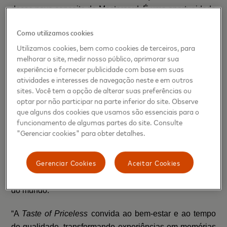
desse novo conceito da Mastercard. É uma oportunidade
única de conduzir o viajante por uma jornada de alta
Como utilizamos cookies
gastronomia e exclusividade, elevando o padrão de
Utilizamos cookies, bem como cookies de terceiros, para
hospitalidade em aeroportos e transformando a espera
melhorar o site, medir nosso público, aprimorar sua
em uma verdadeira celebração de sabores e da arte de
experiência e fornecer publicidade com base em suas
viajar”, afirma
Alex Atala
.
atividades e interesses de navegação neste e em outros
sites. Você tem a opção de alterar suas preferências ou
Com a abertura da
Taste of Priceless
,
a Mastercard
optar por não participar na parte inferior do site. Observe
que alguns dos cookies que usamos são essenciais para o
reforça seu posicionamento “Não Tem Preço”, onde cada
funcionamento de algumas partes do site. Consulte
interação é transformada em algo que vai além da
"Gerenciar cookies" para obter detalhes.
transação, traduzindo seu propósito em experiências
que conectam pessoas às suas paixões. O Brasil é o
Gerenciar Cookies
Aceitar Cookies
primeiro país a receber essa iniciativa, que será
expandida para outros aeroportos importantes ao redor
do mundo.
“A
Taste of Priceless
convida ao bem-estar e ao tempo
de qualidade, transformando experiências em memórias