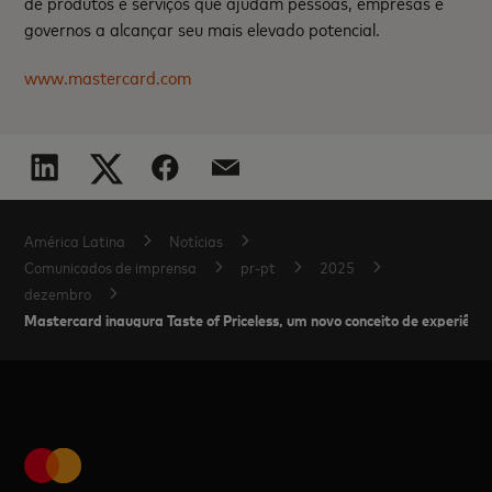
de produtos e serviços que ajudam pessoas, empresas e
governos a alcançar seu mais elevado potencial.
www.mastercard.com
América Latina
Notícias
Comunicados de imprensa
pr-pt
2025
dezembro
Mastercard inaugura Taste of Priceless, um novo conceito de experiênc