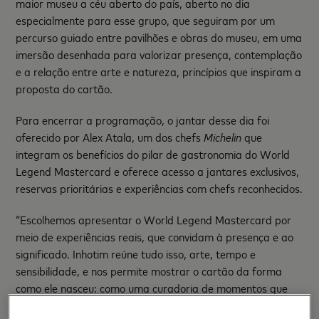
maior museu a céu aberto do país, aberto no dia
especialmente para esse grupo, que seguiram por um
percurso guiado entre pavilhões e obras do museu, em uma
imersão desenhada para valorizar presença, contemplação
e a relação entre arte e natureza, princípios que inspiram a
proposta do cartão.
Para encerrar a programação, o jantar desse dia foi
oferecido por Alex Atala, um dos chefs
Michelin
que
integram os benefícios do pilar de gastronomia do World
Legend Mastercard e oferece acesso a jantares exclusivos,
reservas prioritárias e experiências com chefs reconhecidos.
“Escolhemos apresentar o World Legend Mastercard por
meio de experiências reais, que convidam à presença e ao
significado. Inhotim reúne tudo isso, arte, tempo e
sensibilidade, e nos permite mostrar o cartão da forma
como ele nasceu: como uma curadoria de momentos que
trazem sentido e memórias duradouras”, afirma
Hugo