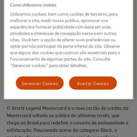
Silveira, Vice-Presidente de Produtos
. “Mais do que um
Como utilizamos cookies
cartão, o World Legend Mastercard é uma forma de viver
Utilizamos cookies, bem como cookies de terceiros, para
e compartilhar histórias que ficam.”
melhorar o site, medir nosso público, aprimorar sua
experiência e fornecer publicidade com base em suas
O encontro dá continuidade às ativações iniciadas em
atividades e interesses de navegação neste e em outros
outubro, que incluíram o
World Legend Dinner
na casa do
sites. Você tem a opção de alterar suas preferências ou
chef Alex Atala e o show intimista de
Marisa Monte
na
optar por não participar na parte inferior do site. Observe
Casa Museu Ema Klabin. O Brasil é o primeiro país da
que alguns dos cookies que usamos são essenciais para o
América Latina a receber o novo cartão, que será lançado
funcionamento de algumas partes do site. Consulte
"Gerenciar cookies" para obter detalhes.
oficialmente no próximo ano com a adesão de emissores
como
Banco do Brasil, BTG, C6 Bank, Itaú, PicPay, Sicoob e
Sisprime do Brasil
.
Gerenciar Cookies
Aceitar Cookies
Sobre o World Legend Mastercard
O World Legend Mastercard é o novo cartão de crédito da
Mastercard voltado ao público de altíssima renda, que
chega ao Brasil para redefinir o conceito de exclusividade e
sofisticação. Posicionado acima da categoria Black, o