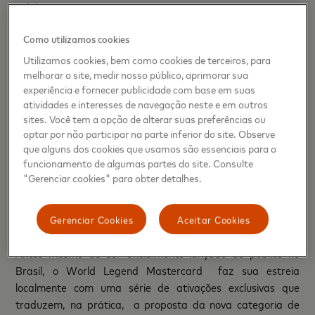
música.
“O World Legend Mastercard nasce com o propósito de
Como utilizamos cookies
transformar experiências em memórias inesquecíveis. Mais
Utilizamos cookies, bem como cookies de terceiros, para
do que exclusividade, essa nova categoria de cartão
melhorar o site, medir nosso público, aprimorar sua
representa conexões verdadeiras e momentos que ganham
experiência e fornecer publicidade com base em suas
significado quando compartilhados com quem realmente
atividades e interesses de navegação neste e em outros
sites. Você tem a opção de alterar suas preferências ou
importa. Para a Mastercard, ser uma ‘lenda’ não é apenas
optar por não participar na parte inferior do site. Observe
sobre prestígio - é sobre deixar um legado, criar histórias e
que alguns dos cookies que usamos são essenciais para o
valorizar o tempo vivido com autenticidade. No Brasil, esse
funcionamento de algumas partes do site. Consulte
conceito se traduz com ainda mais intensidade, unindo
"Gerenciar cookies" para obter detalhes.
sofisticação, cultura e emoção de forma única”, afirma
Taciana Lopes, vice-presidente sênior de Marketing e
Gerenciar Cookies
Aceitar Cookies
Comunicação da Mastercard Brasil.
Antes mesmo de ser oficialmente lançado ao público no
Brasil, o World Legend Mastercard faz sua estreia
localmente com uma série de ativações exclusivas que
traduzem, na prática, a proposta da nova categoria de