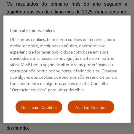
Os resultados do primeiro mês do ano seguem a
trajetória positiva do último mês de 2025. Ainda segundo
o MEI, o varejo fechou o mês de dezembro com alta de
4,9%, com os setores de destaque sendo Farmácias
Como utilizamos cookies
(13,8%), Hospedagem (8,3%) e Restaurantes (7,4%).
Utilizamos cookies, bem como cookies de terceiros, para
Nos estados, dois se repetem: Santa Catarina (10,8%) e
melhorar o site, medir nosso público, aprimorar sua
Ceará (9,7%), com Sergipe (9,9%) entre eles.
experiência e fornecer publicidade com base em suas
atividades e interesses de navegação neste e em outros
sites. Você tem a opção de alterar suas preferências ou
optar por não participar na parte inferior do site. Observe
que alguns dos cookies que usamos são essenciais para o
Sobre Mastercard SpendingPulse
funcionamento de algumas partes do site. Consulte
"Gerenciar cookies" para obter detalhes.
O Mastercard SpendingPulse mede as vendas no varejo
nacional com base em insights agregados e
Gerenciar Cookies
Aceitar Cookies
anonimizados da Mastercard, representando todos os
tipos de pagamento em mercados selecionados ao redor
do mundo.