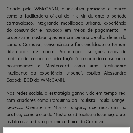
Criada pela WMcCANN, a iniciativa posiciona a marca
como a facilitadora oficial do ir e vir durante o período
carnavalesco, integrando mobilidade urbana, experiência
do consumidor e inovação em meios de pagamento. “A
proposta é mostrar que, em um cenário de alta demanda
como o Carnaval, conveniência e funcionalidade se tornam
diferenciais de marca. Ao integrar soluções reais de
mobilidade, recarga e hidratação à jornada do consumidor,
posicionamos a Mastercard como uma facilitadora
inteligente da experiência urbana”, explica Alessandra
Sadock, ECD da WMcCANN.
Nas redes sociais, a estratégia ganha vida em tempo real
com criadores como Porquinho da Paulista, Paula Rangel,
Rebecca Orenstein e Murilo Fongaro, que mostram, na
prática, como o uso do Mastercard facilita a locomoção até
os blocos e reduz o perrengue típico do Carnaval.