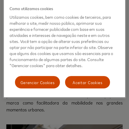
Colaboração inédita com o Metrô de São Paulo
Como utilizamos cookies
A campanha também se desdobra em uma colaboração
Utilizamos cookies, bem como cookies de terceiros, para
inédita da Mastercard com o perfil oficial do Metrô de São
melhorar o site, medir nosso público, aprimorar sua
Paulo, levando conteúdos educativos sobre mobilidade
experiência e fornecer publicidade com base em suas
urbana e o uso do cartão por aproximação no transporte
atividades e interesses de navegação neste e em outros
público.
sites. Você tem a opção de alterar suas preferências ou
optar por não participar na parte inferior do site. Observe
que alguns dos cookies que usamos são essenciais para o
Como destaque dessa parceria, a Mastercard e o Metrô
funcionamento de algumas partes do site. Consulte
de São Paulo apresentam a
Catraquinha
, personagem
"Gerenciar cookies" para obter detalhes.
criada a partir de uma trend com objetos criados com
inteligência artificial. De forma autêntica, bem-humorada e
didática, ela passa a dar dicas de mobilidade para os
Gerenciar Cookies
Aceitar Cookies
foliões, ajudando o público a circular pela cidade com mais
praticidade durante o Carnaval e reforçando o papel da
marca como facilitadora da mobilidade nos grandes
momentos urbanos.