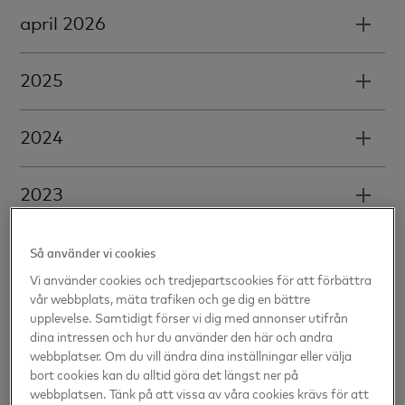
april 2026
2025
2024
2023
2022
Så använder vi cookies
Vi använder cookies och tredjepartscookies för att förbättra
vår webbplats, mäta trafiken och ge dig en bättre
2021
upplevelse. Samtidigt förser vi dig med annonser utifrån
dina intressen och hur du använder den här och andra
webbplatser. Om du vill ändra dina inställningar eller välja
2020
bort cookies kan du alltid göra det längst ner på
webbplatsen. Tänk på att vissa av våra cookies krävs för att