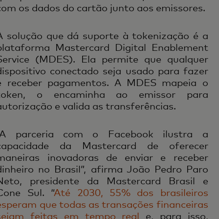
com os dados do cartão junto aos emissores.
A solução que dá suporte à tokenização é a
plataforma Mastercard Digital Enablement
Service (MDES). Ela permite que qualquer
dispositivo conectado seja usado para fazer
e receber pagamentos. A MDES mapeia o
token, o encaminha ao emissor para
autorização e valida as transferências.
“A parceria com o Facebook ilustra a
capacidade da Mastercard de oferecer
maneiras inovadoras de enviar e receber
dinheiro no Brasil”, afirma João Pedro Paro
Neto, presidente da Mastercard Brasil e
Cone Sul. “
Até 2030, 55% dos brasileiros
esperam que todas as transações financeiras
sejam feitas em tempo real
e, para isso,