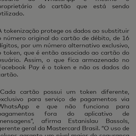
proprietário do cartão que está sendo
utilizado.
A tokenização protege os dados ao substituir
o número original do cartão de débito, de 16
dígitos, por um número alternativo exclusivo,
o token, que é então associado ao cartão do
usuário. Assim, o que fica armazenado no
Facebook Pay é o token e não os dados do
cartão.
“Cada cartão possui um token diferente,
exclusivo para serviço de pagamentos via
WhatsApp e que não funciona para
pagamentos fora do aplicativo de
mensagens”, afirma Estanislau Bassols,
gerente geral da Mastercard Brasil. “O uso de
tokens garante um nível maior de segurança