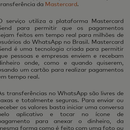
transferência da
Mastercard
.
O serviço utiliza a plataforma Mastercard
Send para permitir que os pagamentos
sejam feitos em tempo real para milhões de
usuários do WhatsApp no Brasil. Mastercard
Send é uma tecnologia criada para permitir
que pessoas e empresas enviem e recebam
dinheiro onde, como e quando quiserem,
usando um cartão para realizar pagamentos
em tempo real.
As transferências no WhatsApp são livres de
taxas e totalmente seguras. Para enviar ou
receber os valores basta iniciar uma conversa
pelo aplicativo e tocar no ícone de
pagamento para anexar o dinheiro, da
mesma forma como é feito com uma foto ou