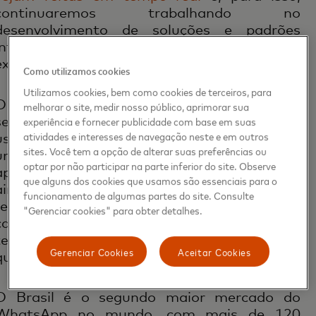
continuaremos trabalhando no
desenvolvimento de soluções e padrões
interoperáveis com foco na eficiência e na
experiência do usuário.”
Como utilizamos cookies
Utilizamos cookies, bem como cookies de terceiros, para
O serviço de pagamento pelo WhatsApp está
melhorar o site, medir nosso público, aprimorar sua
sendo disponibilizado gradualmente aos
experiência e fornecer publicidade com base em suas
atividades e interesses de navegação neste e em outros
usuários brasileiros. Se uma pessoa recebe
sites. Você tem a opção de alterar suas preferências ou
um comunicado de envio de dinheiro, e o
optar por não participar na parte inferior do site. Observe
aplicativo detecta que ela não usa o serviço
que alguns dos cookies que usamos são essenciais para o
ainda, é feita uma atualização do app. O
funcionamento de algumas partes do site. Consulte
receptor tem 48 horas para cadastrar o
"Gerenciar cookies" para obter detalhes.
cartão e receber o dinheiro. Depois desse
tempo, o valor volta para a conta do usuário
Gerenciar Cookies
Aceitar Cookies
que mandou o pagamento.
O Brasil é o segundo maior mercado do
WhatsApp no mundo, com mais de 120