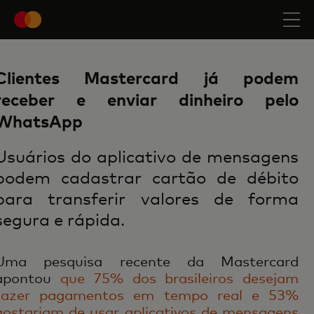
Clientes Mastercard já podem
receber e enviar dinheiro pelo
WhatsApp
Usuários do aplicativo de mensagens
podem cadastrar cartão de débito
para transferir valores de forma
segura e rápida.
Uma pesquisa recente da Mastercard
apontou
que 75% dos brasileiros desejam
fazer pagamentos em tempo real e 53%
gostariam de usar aplicativos de mensagens