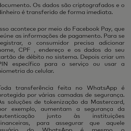
documento. Os dados são criptografados e o
dinheiro é transferido de forma imediata.
Isso acontece por meio do Facebook Pay, que
reúne as informações de pagamento. Para se
registrar, o consumidor precisa adicionar
nome, CPF , endereço e os dados do seu
cartão de débito no sistema. Depois criar um
PIN específico para o serviço ou usar a
biometria do celular.
Toda transferência feita no WhatsApp é
protegida por várias camadas de segurança.
As soluções de tokenização da Mastercard,
por exemplo, aumentam a segurança da
autenticação junto às instituições
financeiras, para assegurar que aquele
usuário do WhatsApp é mesmo o