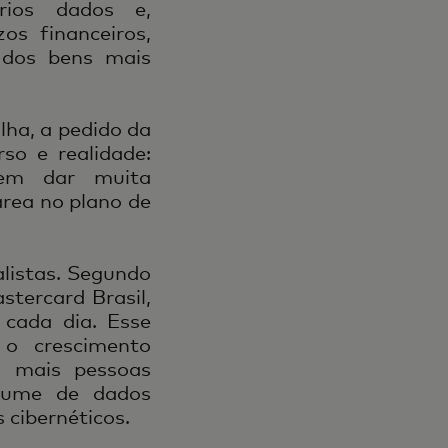
rios dados e,
os financeiros,
 dos bens mais
lha, a pedido da
o e realidade:
rem dar muita
área no plano de
listas. Segundo
stercard Brasil,
cada dia. Esse
 o crescimento
m mais pessoas
olume de dados
 cibernéticos.