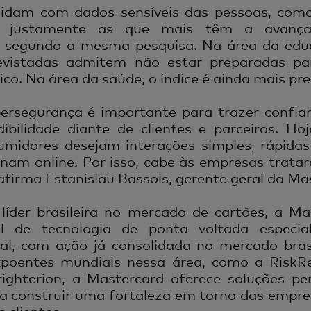
idam com dados sensíveis das pessoas, com
o justamente as que mais têm a avanç
, segundo a mesma pesquisa. Na área da ed
evistadas admitem não estar preparadas pa
ico. Na área da saúde, o índice é ainda mais p
ibersegurança é importante para trazer confia
dibilidade diante de clientes e parceiros. Ho
umidores desejam interações simples, rápida
onam online. Por isso, cabe às empresas trata
afirma Estanislau Bassols, gerente geral da Mas
líder brasileira no mercado de cartões, a M
l de tecnologia de ponta voltada especi
tal, com ação já consolidada no mercado brasi
xpoentes mundiais nessa área, como a Risk
righterion, a Mastercard oferece soluções 
ra construir uma fortaleza em torno das empre