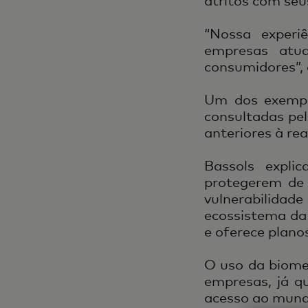
atritos com seus
“Nossa experiê
empresas atu
consumidores”, 
Um dos exempl
consultadas pe
anteriores à re
Bassols expl
protegerem de 
vulnerabilida
ecossistema da 
e oferece plano
O uso da biome
empresas, já q
acesso ao mundo