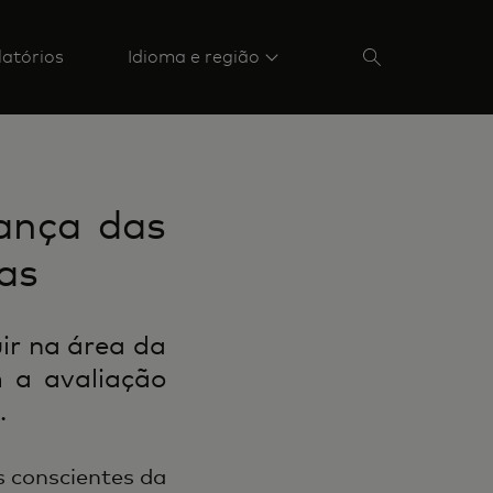
latórios
Idioma e região
rança das
as
ir na área da
 a avaliação
.
 conscientes da