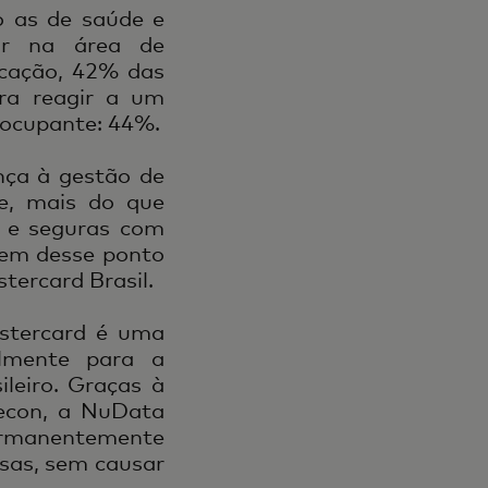
o as de saúde e
ar na área de
ucação, 42% das
ra reagir a um
reocupante: 44%.
nça à gestão de
je, mais do que
s e seguras com
rem desse ponto
tercard Brasil.
astercard é uma
almente para a
leiro. Graças à
Recon, a NuData
permanentemente
sas, sem causar