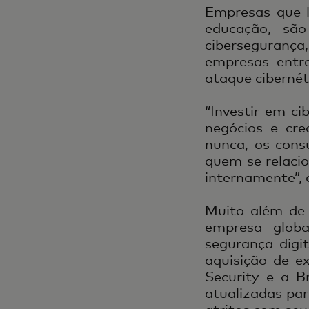
Empresas que l
educação, sã
cibersegurança
empresas entr
ataque cibernét
“Investir em c
negócios e cre
nunca, os cons
quem se relaci
internamente”, 
Muito além de 
empresa globa
segurança digi
aquisição de e
Security e a B
atualizadas pa