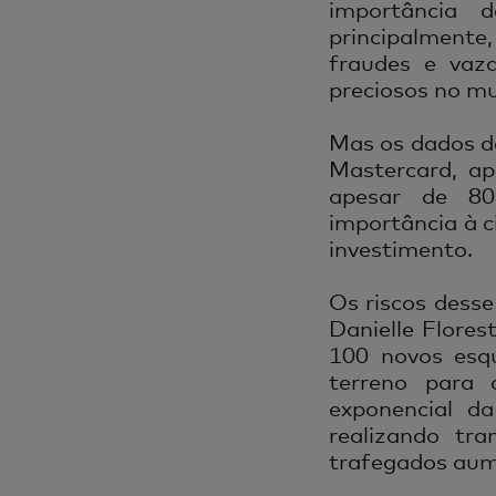
importância 
principalmente
fraudes e vaz
preciosos no mu
Mas os dados de
Mastercard, a
apesar de 80
importância à c
investimento.
Os riscos dess
Danielle Flores
100 novos esq
terreno para 
exponencial d
realizando tr
trafegados aume