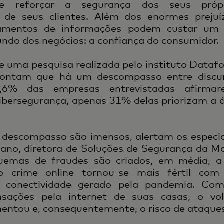
de reforçar a segurança dos seus próp
, de seus clientes. Além dos enormes prejuíz
amentos de informações podem custar um
ndo dos negócios: a confiança do consumidor.
 uma pesquisa realizada pelo instituto Datafo
pontam que há um descompasso entre discurs
,6% das empresas entrevistadas afirma
ibersegurança, apenas 31% delas priorizam a 
e descompasso são imensos, alertam os especia
tano, diretora de Soluções de Segurança da Ma
uemas de fraudes são criados, em média, a 
o crime online tornou-se mais fértil com
a conectividade gerado pela pandemia. Co
ansações pela internet de suas casas, o v
ntou e, consequentemente, o risco de ataques