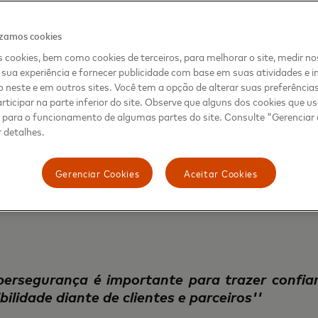
cnologias podem ser adotadas por empresas de 
izamos cookies
uação. Os dados trazidos pelo Datafolha 
os não miram apenas as grandes corporaçõe
 cookies, bem como cookies de terceiros, para melhorar o site, medir no
sua experiência e fornecer publicidade com base em suas atividades e i
ter sido alvos de ataques e fraudes, 16% são
 neste e em outros sites. Você tem a opção de alterar suas preferência
s.
rticipar na parte inferior do site. Observe que alguns dos cookies que 
s para o funcionamento de algumas partes do site. Consulte "Gerenciar
realizada entre os dias 1º e 25 de fevereiro, p
 detalhes.
de decisão da área de tecnologia de empresa
nceiro e seguros, tecnologia e telecom, sa
Gerenciar Cookies
Aceitar Cookies
 dessa consulta, o “Barômetro da Segurança D
ais.
ibersegurança é importante para trazer confi
bilidade diante de clientes e parceiros''