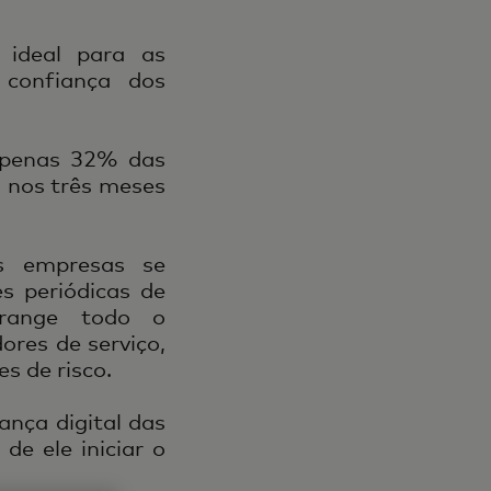
o ideal para as
confiança dos
apenas 32% das
 nos três meses
s empresas se
s periódicas de
abrange todo o
ores de serviço,
s de risco.
nça digital das
e ele iniciar o