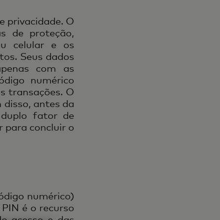
e privacidade. O
s de proteção,
eu celular e os
tos. Seus dados
apenas com as
código numérico
as transações. O
 disso, antes da
duplo fator de
r para concluir o
código numérico)
 PIN é o recurso
do acesso e das