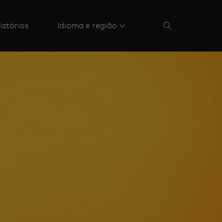
latórios
Idioma e região