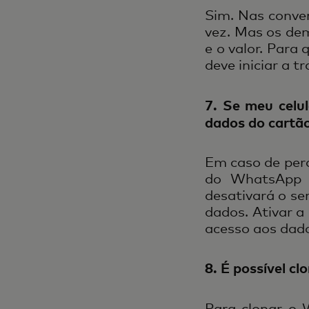
Sim. Nas conve
vez. Mas os de
e o valor. Par
deve iniciar a 
7. Se meu celu
dados do cartã
Em caso de perd
do WhatsApp o
desativará o se
dados. Ativar a
acesso aos dado
8. É possível c
Para clonar o 