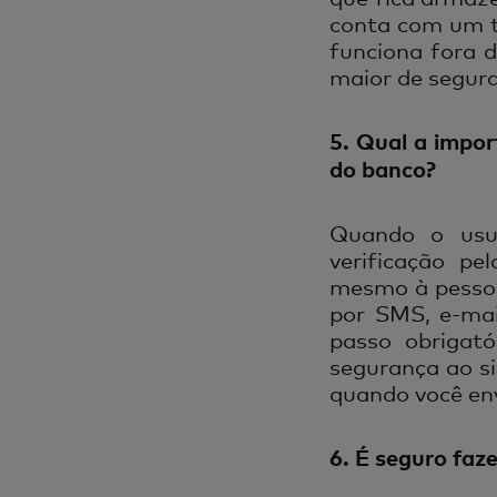
conta com um to
funciona fora 
maior de segur
5. Qual a impor
do banco?
Quando o usu
verificação pe
mesmo à pessoa
por SMS, e-mai
passo obrigató
segurança ao s
quando você en
6. É seguro faz