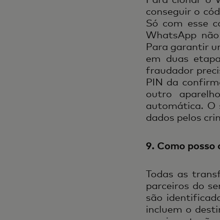
conseguir o cód
Só com esse có
WhatsApp não 
Para garantir u
em duas etapa
fraudador preci
PIN da confir
outro aparel
automática. O 
dados pelos cri
9. Como posso 
Todas as trans
parceiros do s
são identifica
incluem o desti