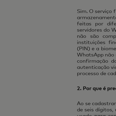
Sim. O serviço 
armazenamento
feitas por dif
servidores do 
não são comp
instituições f
(PIN) e a biome
WhatsApp não re
confirmação d
autenticação via
processo de cad
2. Por que é pr
Ao se cadastrar
de seis dígitos
usado para con