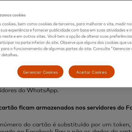
 e evitar fraudes. Você pode também usar 
impressão digital, o Touch ID ou o Face ID.
izamos cookies
 cookies, bem como cookies de terceiros, para melhorar o site, medir no
sua experiência e fornecer publicidade com base em suas atividades e i
ormações dos pagamentos são protegidas?
 neste e em outros sites. Você tem a opção de alterar suas preferência
rticipar na parte inferior do site. Observe que alguns dos cookies que 
cia feita no WhatsApp é protegida por soluçõe
s para o funcionamento de algumas partes do site. Consulte "Gerenciar
tokenização da Mastercard
, que transforma o
 detalhes.
o em um número alternativo e exclusivo, o tok
do armazenamento dos dados pelo Fac
Gerenciar Cookies
Aceitar Cookies
dos pagamentos junto às instituições f
s pagamentos são ainda protegidas por criptog
rvidores do WhatsApp.
 cartão ficam armazenados nos servidores do F
número do cartão é substituído por um token, 
enado no Facebook Pay e não os dados do cart