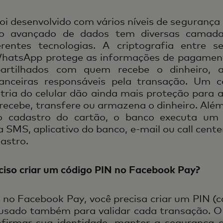
foi desenvolvido com vários níveis de segurança 
 avançado de dados tem diversas camada
erentes tecnologias. A criptografia entre s
WhatsApp protege as informações de pagamen
artilhados com quem recebe o dinheiro, 
inanceiras responsáveis pela transação. Um 
tria do celular dão ainda mais proteção para 
cebe, transfere ou armazena o dinheiro. Além
o cadastro do cartão, o banco executa um 
 SMS, aplicativo do banco, e-mail ou call cente
astro.
eciso criar um código PIN no Facebook Pay?
 no Facebook Pay, você precisa criar um PIN (
, usado também para validar cada transação. O
firmar sua identidade, manter a segurança 