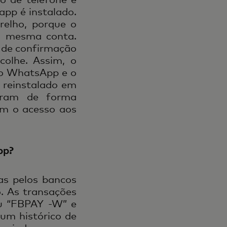
app é instalado.
relho, porque o
à mesma conta.
o de confirmação
olhe. Assim, o
 do WhatsApp e o
reinstalado em
gram de forma
im o acesso aos
pp?
as pelos bancos
. As transações
ou “FBPAY -W” e
 um histórico de