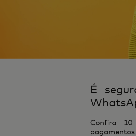
É segur
WhatsAp
Confira 10
pagamentos p