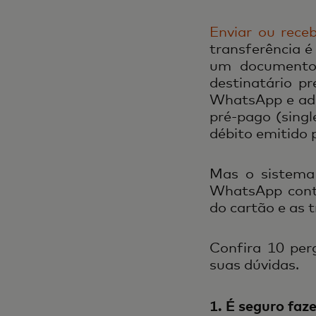
Enviar ou rece
transferência é
um documento 
destinatário p
WhatsApp e adi
pré-pago (sing
débito emitido 
Mas o sistema
WhatsApp cont
do cartão e as 
Confira 10 per
suas dúvidas.
1. É seguro faz