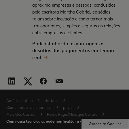
aproxima empresas e pessoas; conduzidos
pela escritora Martha Gabriel, episódios
falam sobre inovação e como tornar mais
transparentes, simples e seguras as relações
entre empresas e clientes.
Podcast aborda as vantagens e
desafios dos pagamentos em tempo
real
América Latina
Notícias
Comunicados de imprensa
pr-pt
Mais Que Cartão
Home Page/Mais que Cartão
Com nossa tecnologia, podemos facilitar a vida de pessoas, empresas 
Gerenciar Cookies