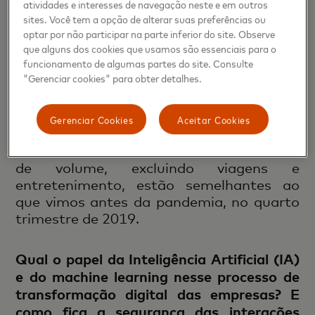
atividades e interesses de navegação neste e em outros
pagamento por aproximação. Estamos
sites. Você tem a opção de alterar suas preferências ou
vendo melhorias contínuas e acreditamos
optar por não participar na parte inferior do site. Observe
que a maioria dos mercados está na fase
que alguns dos cookies que usamos são essenciais para o
funcionamento de algumas partes do site. Consulte
de normalização. Continuamos
"Gerenciar cookies" para obter detalhes.
observando melhoras nas taxas de
retomada do cartão, em parte devido ao
maior relaxamento das medidas de
Gerenciar Cookies
Aceitar Cookies
distanciamento social em diversos
mercados. Nossas taxas de crescimento
de volume, excluindo viagens e
entretenimento, estão semelhantes ao
que vimos antes da pandemia, no quarto
trimestre de 2019.
Qual o papel da Inteligência Artificial (IA)
e do machine learning nesse processo de
transformação digital das empresas? E
como fica a segurança das interações