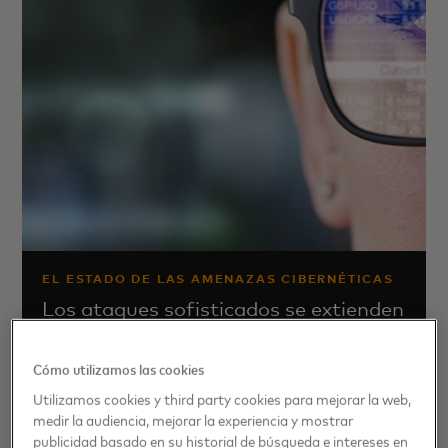
EL ESTADO DE LAS AMENAZAS CIBERNÉTICAS
Los ataques sofisticados se extienden
Para los consumidores que se quedaron en casa y
Cómo utilizamos las cookies
para los negocios que se enfrentaban a una pérdida
Utilizamos cookies y third party cookies para mejorar la web,
devastadora de tráfico en persona, la tecnología
medir la audiencia, mejorar la experiencia y mostrar
digital se convirtió en un salvavidas durante la
publicidad basado en su historial de búsqueda e intereses en