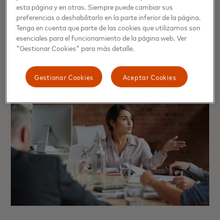
pandemia, a la vez que creó nuevas oportunidades
esta página y en otras. Siempre puede cambiar sus
para los delincuentes cibernéticos.
preferencias o deshabilitarlo en la parte inferior de la página.
Tenga en cuenta que parte de las cookies que utilizamos son
esenciales para el funcionamiento de la página web. Ver
Leer mas
"Gestionar Cookies" para más detalle.
Gestionar Cookies
Aceptar Cookies